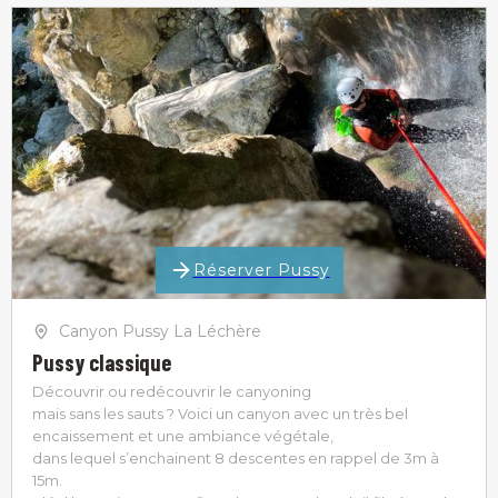
Réserver Pussy
Canyon Pussy La Léchère
Pussy classique
Découvrir ou redécouvrir le canyoning
mais sans les sauts ? Voici un canyon avec un très bel
encaissement et une ambiance végétale,
dans lequel s’enchainent 8 descentes en rappel de 3m à
15m.