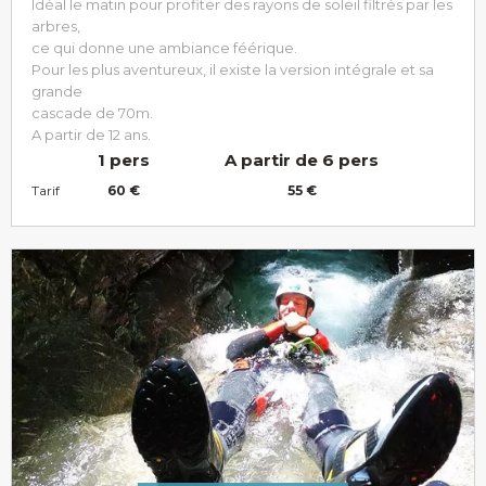
Idéal le matin pour profiter des rayons de soleil filtrés par les
arbres,
ce qui donne une ambiance féérique.
Pour les plus aventureux, il existe la version intégrale et sa
grande
cascade de 70m.
A partir de 12 ans.
1 pers
A partir de 6 pers
Tarif
60 €
55 €