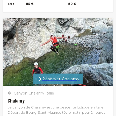
Tarif
85 €
80 €
Réserver Chalamy
Canyon Chalamy Italie
Chalamy
Le canyon de Chalamy est une descente ludique en Italie.
Départ de Bourg-Saint-Maurice tôt le matin pour 2 heures