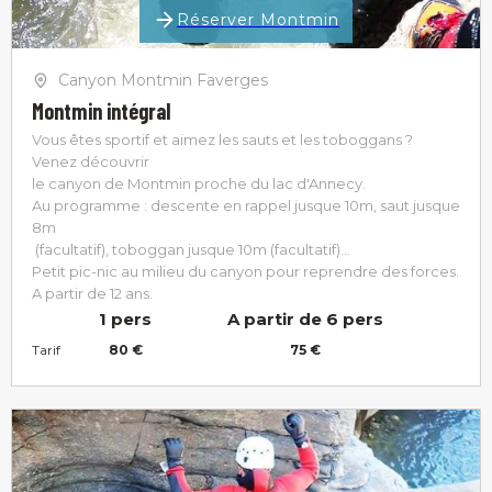
Réserver Montmin
Canyon Montmin Faverges
Montmin intégral
Vous êtes sportif et aimez les sauts et les toboggans ?
Venez découvrir
le canyon de Montmin proche du lac d'Annecy.
Au programme : descente en rappel jusque 10m, saut jusque
Accueil
8m
(facultatif), toboggan jusque 10m (facultatif)…
Petit pic-nic au milieu du canyon pour reprendre des forces.
Parapente
A partir de 12 ans.
1 pers
A partir de 6 pers
Eaux Vives
Tarif
80 €
75 €
Junior
Sports & Loisirs